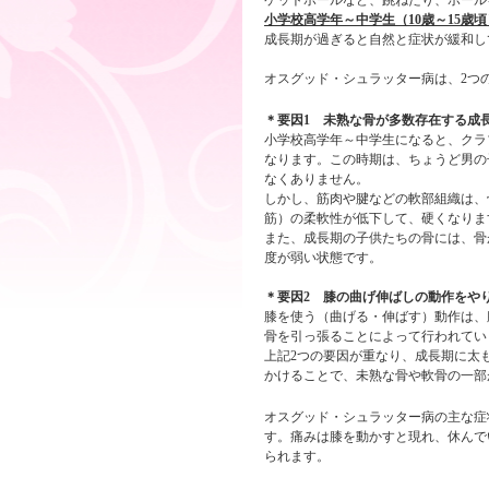
小学校高学年～中学生（10歳～15歳頃
成長期が過ぎると自然と症状が緩和し
オスグッド・シュラッター病は、2つ
＊要因1 未熟な骨が多数存在する成
小学校高学年～中学生になると、クラ
なります。この時期は、ちょうど男の
なくありません。
しかし、筋肉や腱などの軟部組織は、
筋）の柔軟性が低下して、硬くなりま
また、成長期の子供たちの骨には、骨
度が弱い状態です。
＊要因2 膝の曲げ伸ばしの動作をや
膝を使う（曲げる・伸ばす）動作は、
骨を引っ張ることによって行われてい
上記2つの要因が重なり、成長期に太
かけることで、未熟な骨や軟骨の一部
オスグッド・シュラッター病の主な症
す。痛みは膝を動かすと現れ、休んで
られます。