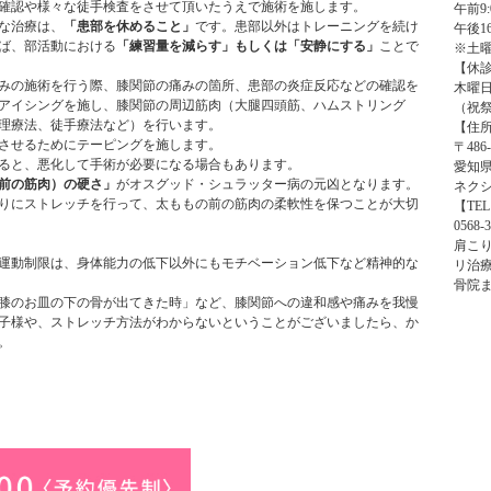
確認や様々な徒手検査をさせて頂いたうえで施術を施します。
午前9:
な治療は、
「患部を休めること」
です。患部以外はトレーニングを続け
午後16
ば、部活動における
「練習量を減らす」もしくは「安静にする」
ことで
※土曜日
【休
みの施術を行う際、膝関節の痛みの箇所、患部の炎症反応などの確認を
木曜
アイシングを施し、膝関節の周辺筋肉（大腿四頭筋、ハムストリング
（祝
理療法、徒手療法など）を行います。
【住
させるためにテーピングを施します。
〒486-
ると、悪化して手術が必要になる場合もあります。
愛知県
前の筋肉）の硬さ」
がオスグッド・シュラッター病の元凶となります。
ネクシ
りにストレッチを行って、太ももの前の筋肉の柔軟性を保つことが大切
【TE
0568-3
肩こ
運動制限は、身体能力の低下以外にもモチベーション低下など精神的な
リ治療
骨院
膝のお皿の下の骨が出てきた時」など、膝関節への違和感や痛みを我慢
子様や、ストレッチ方法がわからないということがございましたら、か
。