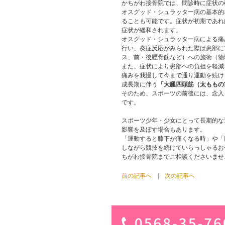
かちがわ接骨院では、問診時に症状の
オスグッド・シュラッター病の基本的
ることも可能です。症状が初期であれ
症状が緩和されます。
オスグッド・シュラッター病による痛
行い、炎症反応がみられた際は患部に
ス、前・後脛骨筋など）への施術（物
また、症状により患部への負担を軽減
痛みを我慢して今まで通り運動を続け
成長期に伴う
「大腿四頭筋（太ももの
そのため、スポーツの前後には、念入
です。
スポーツ少年・少女にとって長期的な
影響を及ぼす場合もあります。
「運動すると膝下が痛くなる時」や「
しながら競技を続けていらっしゃるお
ちがわ接骨院までご相談くださいませ
前の記事へ
|
次の記事へ