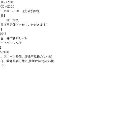
00～12:30
:30～20:30
15:00～18:00 (完全予約制)
診日】
日・日曜日午後
祭日は不定休とさせていただきます）
所】
0945
春日井市勝川町7-37
ティパレッタ2F
L】
5-7600
り、スポーツ外傷、交通事故後のリハビ
は、愛知県春日井市(勝川)のかちがわ接
まで！