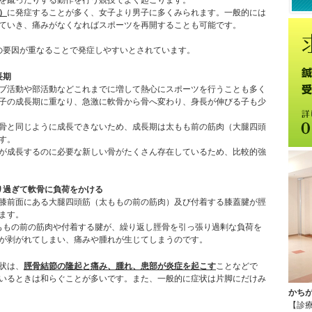
）
に発症することが多く、女子より男子に多くみられます。一般的には
ていき、痛みがなくなればスポーツを再開することも可能です。
の要因が重なることで発症しやすいとされています。
長期
ブ活動や部活動などこれまでに増して熱心にスポーツを行うことも多く
子の成長期に重なり、急激に軟骨から骨へ変わり、身長が伸びる子も少
骨と同じように成長できないため、成長期は太もも前の筋肉（大腿四頭
す。
が成長するのに必要な新しい骨がたくさん存在しているため、比較的強
り過ぎて軟骨に負荷をかける
膝前面にある大腿四頭筋（太ももの前の筋肉）及び付着する膝蓋腱が脛
ます。
ももの前の筋肉や付着する腱が、繰り返し脛骨を引っ張り過剰な負荷を
が剥がれてしまい、痛みや腫れが生じてしまうのです。
状は、
脛骨結節の隆起と痛み、腫れ、患部が炎症を起こす
ことなどで
いるときは和らぐことが多いです。また、一般的に症状は片脚にだけみ
かち
【診