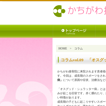
HOME
> コラム
コラムvol.09
「オスグ
かちがわ接骨院に来院されます患者様
す。今回は、成長期のスポーツをされ
病」
について原因や症状、治療法など
「オスグッド・シュラッター病」とは
みが起こる症状です。赤く腫れたり、
い特徴があります。
成長期の子どもに起こりやすいスポー
ケットボールなど、跳ねたり、ボール